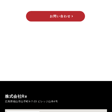
株式会社Reに
皆様の夢を是非応援させてください！！
お問い合わせ
株式会社Re
広島県福山市山手町4-7-23 ビレッジ山本4号