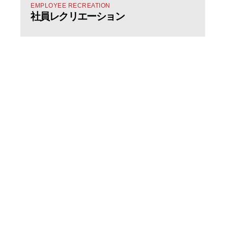
EMPLOYEE RECREATION
社員レクリエーション
弊社では、携帯販売や登録業務、営業活動…等々
営業が「楽しい！！」と思えるような 環境づくりにも力を
入れてます。
みんな最初は未経験です！！
そんな方達でも、安心して働けるように
先輩社員の研修環境も整ってます。
また、弊社で営業活動に従事しながら、
将来独立願望がある社員にも真摯と向き合い、
独立支援も行っております。
カフェをやってみたい！
アパレルショップをやってみたい！など
社員１人１人の「やってみたい！」を
尊重し支援を行っております。